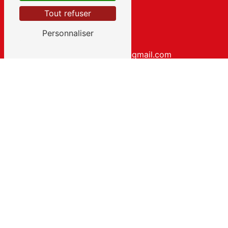
Tout refuser
Personnaliser
E-MAIL
y.c.ggedesvallees@gmail.com
Contactez-nous