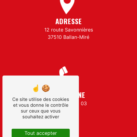
ADRESSE
12 route Savonnières
37510 Ballan-Miré
TÉLÉPHONE
Ce site utilise des cookies
02 47 53 20 03
et vous donne le contrôle
sur ceux que vous
souhaitez activer
Tout accepter