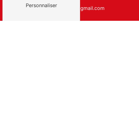
Personnaliser
y.c.ggedesvallees@gmail.com
Contactez-nous